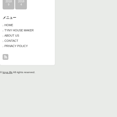
2018
2018
9
4
メニュー
HOME
TYNY HOUSE MAKER
ABOUT US
CONTACT
PRIVACY POLICY
©
koya life
All rights reserved.