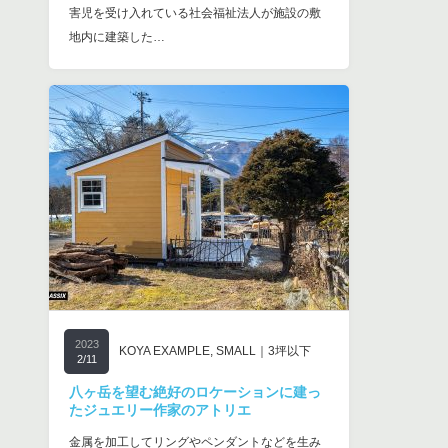
害児を受け入れている社会福祉法人が施設の敷
地内に建築した…
2023
KOYA EXAMPLE
,
SMALL｜3坪以下
2/11
八ヶ岳を望む絶好のロケーションに建っ
たジュエリー作家のアトリエ
金属を加工してリングやペンダントなどを生み