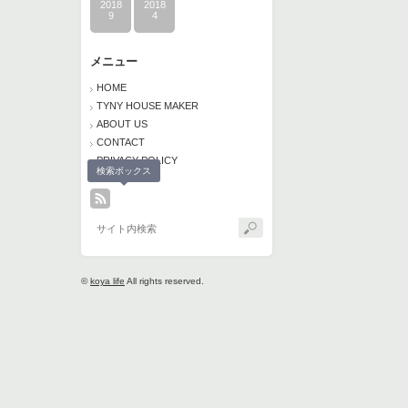
2018
2018
9
4
メニュー
HOME
TYNY HOUSE MAKER
ABOUT US
CONTACT
PRIVACY POLICY
検索ボックス
©
koya life
All rights reserved.