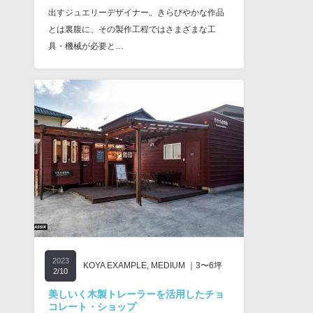
出すジュエリーデザイナー。きらびやかな作品
とは裏腹に、その製作工程ではさまざまな工
具・機械が必要と…
2023
KOYA EXAMPLE
,
MEDIUM ｜3〜6坪
2/10
美しいく木製トレーラーを活用したチョ
コレート・ショップ