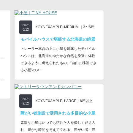
2023
KOYA EXAMPLE
,
MEDIUM ｜3〜6坪
8/12
モバイルハウスで堪能する北海道の絶景
トレーラー車台の上に小屋を建築したモバイル
ハウスは、北海道のゆたかな自然を身近に体験
できるように考えられたもの。“自由に移動でき
る小屋”のメ…
2023
KOYA EXAMPLE
,
LARGE｜6坪以上
2/12
障がい者施設で活用される多目的な小屋
素敵な小屋はいつでも訪れた人を優しく迎え入
れ、豊かな時間を与えてくれる。障がい者・障