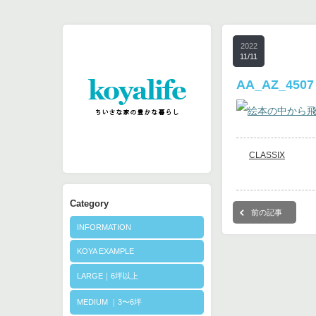
2022
11/11
AA_AZ_4507
CLASSIX
Category
前の記事
INFORMATION
KOYA EXAMPLE
LARGE｜6坪以上
MEDIUM ｜3〜6坪