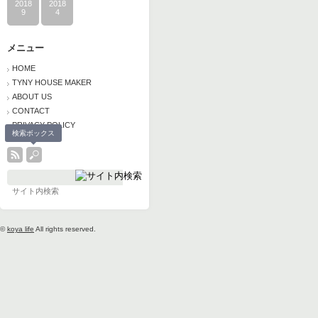
2018
2018
9
4
メニュー
HOME
TYNY HOUSE MAKER
ABOUT US
CONTACT
PRIVACY POLICY
検索ボックス
©
koya life
All rights reserved.