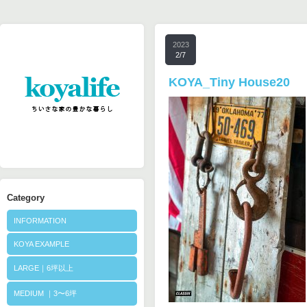
2023
2/7
KOYA_Tiny House20
Category
INFORMATION
KOYA EXAMPLE
LARGE｜6坪以上
MEDIUM ｜3〜6坪